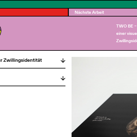
Nächste Arbeit
TWO BE – 
einer visue
Zwillingsid
 Zwillingsidentität