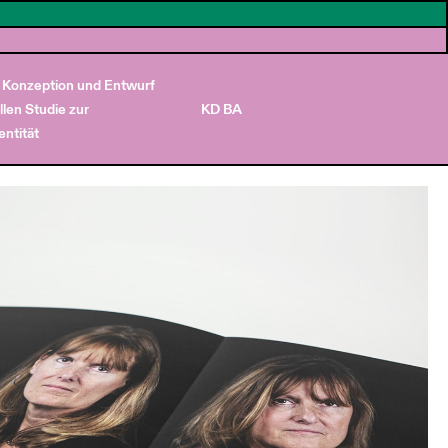
Konzeption und Entwurf
llen Studie zur
KD BA
entität