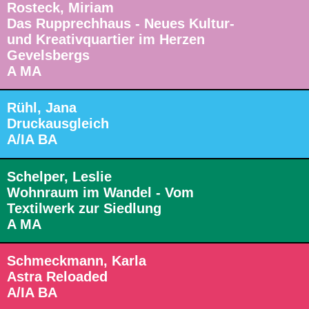
Rosteck, Miriam
Das Rupprechhaus - Neues Kultur-
und Kreativquartier im Herzen
Gevelsbergs
A MA
Rühl, Jana
Druckausgleich
A/IA BA
Schelper, Leslie
Wohnraum im Wandel - Vom
Textilwerk zur Siedlung
A MA
Schmeckmann, Karla
Astra Reloaded
A/IA BA