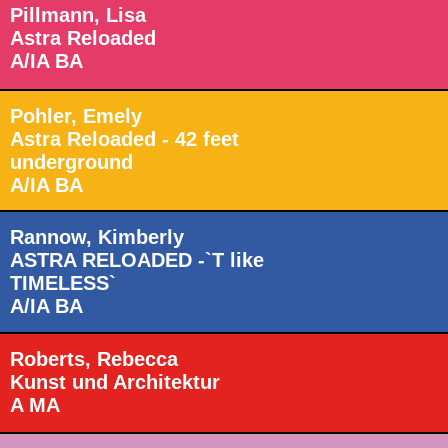
Pillmann, Lisa
Astra Reloaded
A/IA BA
Pohler, Emely
Astra Reloaded - 42 feet
underground
A/IA BA
Rannow, Kimberly
ASTRA RELOADED -`T like
TIMELESS`
A/IA BA
Roberts, Rebecca
Kunst und Architektur
A MA