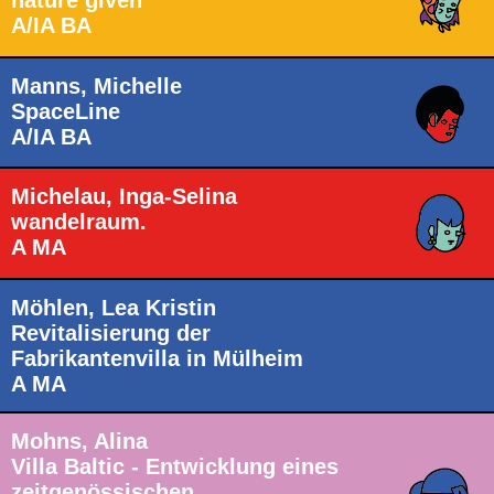
nature given
A/IA BA
Manns, Michelle
SpaceLine
A/IA BA
Michelau, Inga-Selina
wandelraum.
A MA
Möhlen, Lea Kristin
Revitalisierung der
Fabrikantenvilla in Mülheim
A MA
Mohns, Alina
Villa Baltic - Entwicklung eines
zeitgenössischen