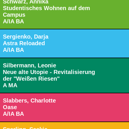
Schwarz, Annika
Studentisches Wohnen auf dem
Campus
A/IA BA
Sergienko, Darja
Astra Reloaded
A/IA BA
Silbermann, Leonie
Neue alte Utopie - Revitalisierung
der "Weißen Riesen"
A MA
Slabbers, Charlotte
Oase
A/IA BA