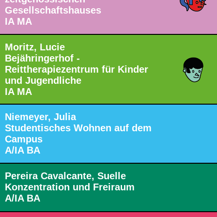
Gesellschaftshauses
IA MA
Moritz, Lucie
Bejähringerhof -
Reittherapiezentrum für Kinder
und Jugendliche
IA MA
Niemeyer, Julia
Studentisches Wohnen auf dem
Campus
A/IA BA
Pereira Cavalcante, Suelle
Konzentration und Freiraum
A/IA BA