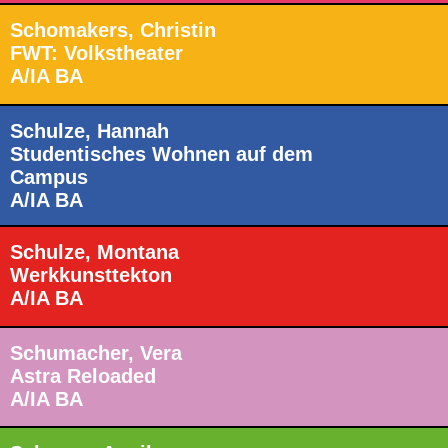
Schomakers, Christin
FWT: Volkstheater
A/IA BA
Schulze, Hannah
Studentisches Wohnen auf dem
Campus
A/IA BA
Schulze, Montana
Werkkunsttekton
A/IA BA
Schumacher, Vera
Astra Reloaded
A/IA BA