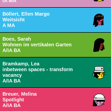
IA MA
Böllert, Ellen Margo
Weitsicht
A MA
Boes, Sarah
Wohnen im vertikalen Garten
A/IA BA
Bramkamp, Lea
inbetween spaces - transform
vacancy
A/IA BA
Breuer, Melina
Spotlight
A/IA BA