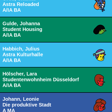
Astra Reloaded
A/IA BA
Gulde, Johanna
Student Housing
A/IA BA
Habbich, Julius
Astra Kulturhalle
A/IA BA
Hölscher, Lara
Studentenwohnheim Düsseldorf
A/IA BA
Johann, Leonie
Die produktive Stadt
A MA