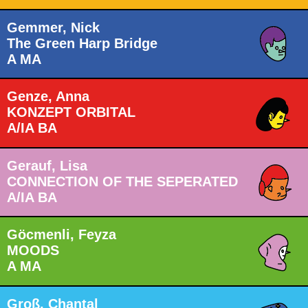
Gemmer, Nick
The Green Harp Bridge
A MA
Genze, Anna
KONZEPT ORBITAL
A/IA BA
Gerauf, Lisa
CONNECTION OF THE SEPERATED
A/IA BA
Göcmenli, Feyza
MOODS
A MA
Groß, Chantal