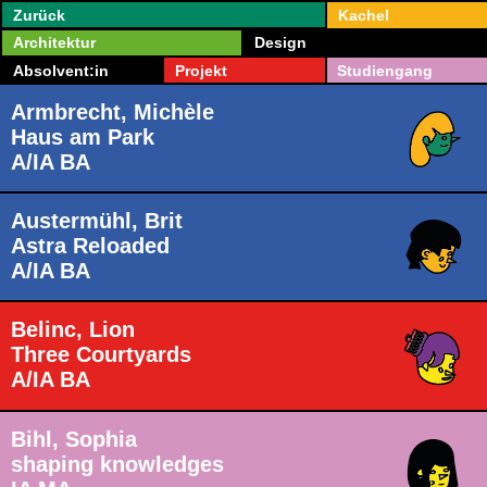
Zurück
Kachel
Architektur
Design
Absolvent:in
Projekt
Studiengang
Armbrecht, Michèle
Haus am Park
A/IA BA
Austermühl, Brit
Astra Reloaded
A/IA BA
Belinc, Lion
Three Courtyards
A/IA BA
Bihl, Sophia
shaping knowledges