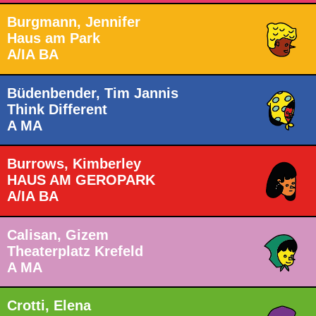
Burgmann, Jennifer
Haus am Park
A/IA BA
Büdenbender, Tim Jannis
Think Different
A MA
Burrows, Kimberley
HAUS AM GEROPARK
A/IA BA
Calisan, Gizem
Theaterplatz Krefeld
A MA
Crotti, Elena