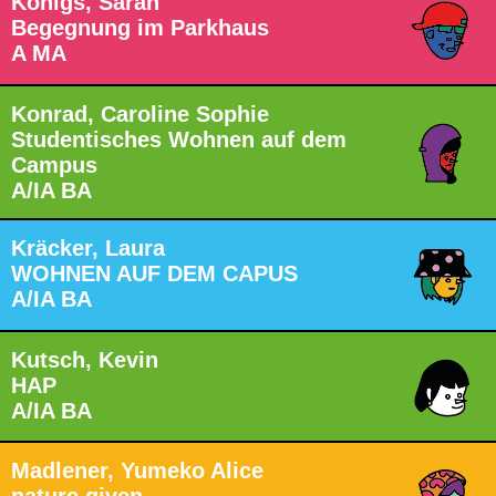
Königs, Sarah
Begegnung im Parkhaus
A MA
Konrad, Caroline Sophie
Studentisches Wohnen auf dem
Campus
A/IA BA
Kräcker, Laura
WOHNEN AUF DEM CAPUS
A/IA BA
Kutsch, Kevin
HAP
A/IA BA
Madlener, Yumeko Alice