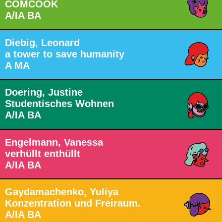
COMCOOK
A/IA BA
Diebig, Leonard
a tower to save humanity
A MA
Doering, Justine
Studentisches Wohnen
A/IA BA
Engelmann, Vanessa
verhüllt enthüllt
A/IA BA
Gaydamachenko, Yuliya
Konzentration und Freiraum.
A/IA BA