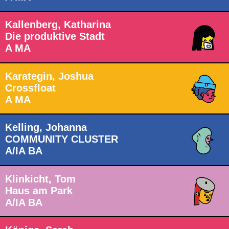
Kallenberg, Katharina
Die produktive Stadt
A MA
Karategin, Joshua
Crossfloat
A MA
Kelling, Johanna
COMMUNITY CLUSTER
A/IA BA
Klinkicht, Tom
Haus am Park
A/IA BA