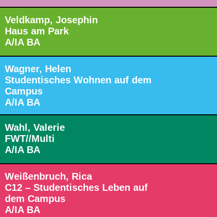
Veldkamp, Josephin
Haus am Park
A/IA BA
Wagner, Helen
Studentisches Wohnen auf dem
Campus
A/IA BA
Wahl, Valerie
FWT//Multi
A/IA BA
Weißenbruch, Rica
C12 – Studentisches Leben auf
dem Campus
A/IA BA